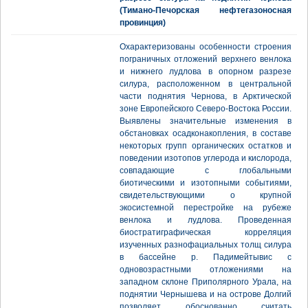
(Тимано-Печорская нефтегазоносная
провинция)
Охарактеризованы особенности строения
пограничных отложений верхнего венлока
и нижнего лудлова в опорном разрезе
силура, расположенном в центральной
части поднятия Чернова, в Арктической
зоне Европейского Северо-Востока России.
Выявлены значительные изменения в
обстановках осадконакопления, в составе
некоторых групп органических остатков и
поведении изотопов углерода и кислорода,
совпадающие с глобальными
биотическими и изотопными событиями,
свидетельствующими о крупной
экосистемной перестройке на рубеже
венлока и лудлова. Проведенная
биостратиграфическая корреляция
изученных разнофациальных толщ силура
в бассейне р. Падимейтывис с
одновозрастными отложениями на
западном склоне Приполярного Урала, на
поднятии Чернышева и на острове Долгий
позволяет обоснованно считать