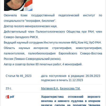
Окончила Коми государственный педагогический институт по
специальности "география, биология".
Доктор геолого-минералогических наук.
Действительный член Палеонтологического Общества при РАН; член
Северо-Западного РМСК.
Ведущий научный сотрудник Института геологии ФИЦ Ком НЦ УрО РАН.
Область научных интересов: стратиграфия, хемостратиграфия,
палеонтология, палеобиогеография Европейского Северо-Востока
России (Тимано-Североуральский регион).
Автор и соавтор более 80 печатных работ, 4 монографий.
Статья № 46_2023
дата поступления в редакцию 26.09.2023
подписано в печать 11.12.2023
23 с.
Матвеев В.А.
,
Безносова Т.М.
pdf
Характеристика отложений верхнего
венлока и нижнего лудлова в опорном
разрезе силура на поднятии Чернова