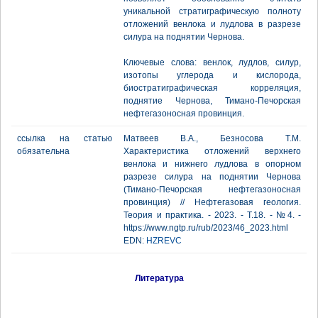
уникальной стратиграфическую полноту
отложений венлока и лудлова в разрезе
силура на поднятии Чернова.
Ключевые слова: венлок, лудлов, силур,
изотопы углерода и кислорода,
биостратиграфическая корреляция,
поднятие Чернова, Тимано-Печорская
нефтегазоносная провинция.
ссылка на статью
Матвеев В.А., Безносова Т.М.
обязательна
Характеристика отложений верхнего
венлока и нижнего лудлова в опорном
разрезе силура на поднятии Чернова
(Тимано-Печорская нефтегазоносная
провинция) // Нефтегазовая геология.
Теория и практика. - 2023. - Т.18. - №4. -
https://www.ngtp.ru/rub/2023/46_2023.html
EDN:
HZREVC
Литература