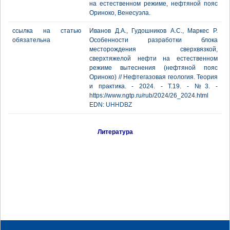
на естественном режиме, нефтяной пояс
Ориноко, Венесуэла.
ссылка на статью
Иванов Д.А., Гудошников А.С., Маркес Р.
обязательна
Особенности разработки блока
месторождения сверхвязкой,
сверхтяжелой нефти на естественном
режиме вытеснения (нефтяной пояс
Ориноко) // Нефтегазовая геология. Теория
и практика. - 2024. - Т.19. - №3. -
https://www.ngtp.ru/rub/2024/26_2024.html
EDN:
UHHDBZ
Литература