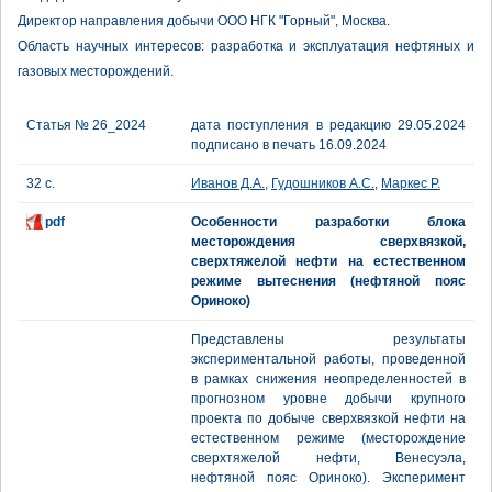
Директор направления добычи ООО НГК "Горный", Москва.
Область научных интересов: разработка и эксплуатация нефтяных и
газовых месторождений.
Статья № 26_2024
дата поступления в редакцию 29.05.2024
подписано в печать 16.09.2024
32 с.
Иванов Д.А.
,
Гудошников А.С.
,
Маркес Р.
pdf
Особенности разработки блока
месторождения сверхвязкой,
сверхтяжелой нефти на естественном
режиме вытеснения (нефтяной пояс
Ориноко)
Представлены результаты
экспериментальной работы, проведенной
в рамках снижения неопределенностей в
прогнозном уровне добычи крупного
проекта по добыче сверхвязкой нефти на
естественном режиме (месторождение
сверхтяжелой нефти, Венесуэла,
нефтяной пояс Ориноко). Эксперимент