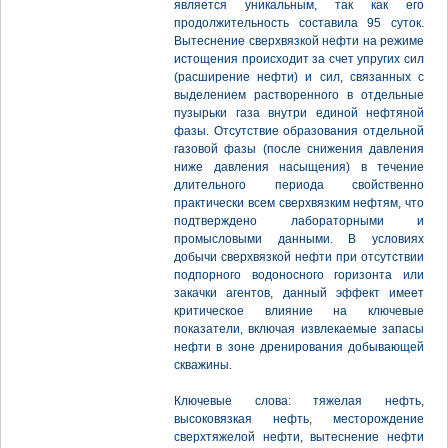
является уникальным, так как его
продолжительность составила 95 суток.
Вытеснение сверхвязкой нефти на режиме
истощения происходит за счет упругих сил
(расширение нефти) и сил, связанных с
выделением растворенного в отдельные
пузырьки газа внутри единой нефтяной
фазы. Отсутствие образования отдельной
газовой фазы (после снижения давления
ниже давления насыщения) в течение
длительного периода свойственно
практически всем сверхвязким нефтям, что
подтверждено лабораторными и
промысловыми данными. В условиях
добычи сверхвязкой нефти при отсутствии
подпорного водоносного горизонта или
закачки агентов, данный эффект имеет
критическое влияние на ключевые
показатели, включая извлекаемые запасы
нефти в зоне дренирования добывающей
скважины.
Ключевые слова: тяжелая нефть,
высоковязкая нефть, месторождение
сверхтяжелой нефти, вытеснение нефти