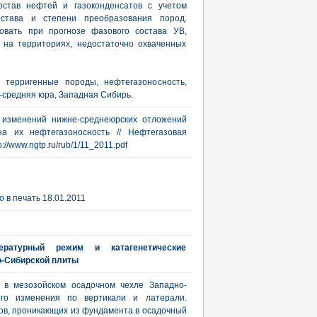
остав нефтей и газоконденсатов с учетом
остава и степени преобразования пород.
овать при прогнозе фазового состава УВ,
 на территориях, недостаточно охваченных
, терригенные породы, нефтегазоносность,
-средняя юра, Западная Сибирь.
х изменений нижне-среднеюрских отложений
на их нефтегазоносность // Нефтегазовая
tp://www.ngtp.ru/rub/1/11_2011.pdf
 в печать 18.01.2011
ратурный режим и катагенетические
о-Сибирской плиты
 в мезозойском осадочном чехле Западно-
его изменения по вертикали и латерали.
ов, проникающих из фундамента в осадочный