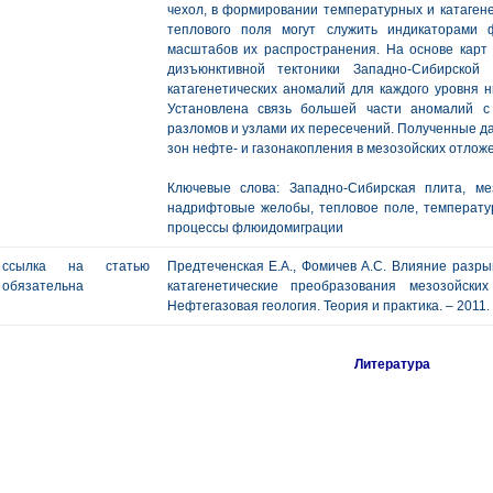
чехол, в формировании температурных и катагене
теплового поля могут служить индикаторами
масштабов их распространения. На основе карт 
дизъюнктивной тектоники Западно-Сибирской
катагенетических аномалий для каждого уровня 
Установлена связь большей части аномалий с
разломов и узлами их пересечений. Полученные д
зон нефте- и газонакопления в мезозойских отлож
Ключевые слова: Западно-Сибирская плита, ме
надрифтовые желобы, тепловое поле, температур
процессы флюидомиграции
ссылка на статью
Предтеченская Е.А., Фомичев А.С. Влияние разр
обязательна
катагенетические преобразования мезозойски
Нефтегазовая геология. Теория и практика. – 2011. - Т
Литература