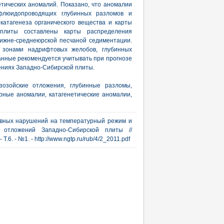
тических аномалий. Показано, что аномалии
 флюидопроводящих глубинных разломов и
катагенеза органического вещества и карты
 плиты составлены карты распределения
нижне-среднеюрской песчаной седиментации.
 зонами надрифтовых желобов, глубинных
анные рекомендуется учитывать при прогнозе
ениях Западно-Сибирской плиты.
зозойские отложения, глубинные разломы,
ные аномалии, катагенетические аномалии,
ывных нарушений на температурный режим и
х отложений Западно-Сибирской плиты //
.6. - №1. - http://www.ngtp.ru/rub/4/2_2011.pdf