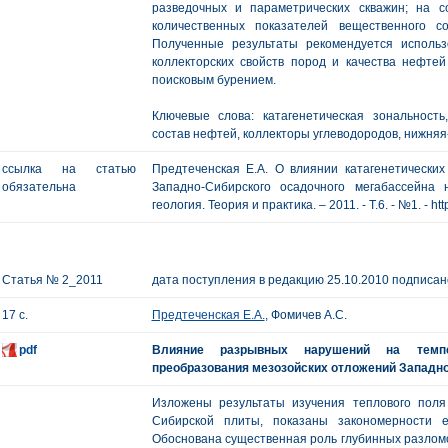
разведочных и параметрических скважин; на с
количественных показателей вещественного с
Полученные результаты рекомендуется использ
коллекторских свойств пород и качества нефтей
поисковым бурением.
Ключевые слова: катагенетическая зональность
состав нефтей, коллекторы углеводородов, нижняя
ссылка на статью
Предтеченская Е.А. О влиянии катагенетически
обязательна
Западно-Сибирского осадочного мегабассейна 
геология. Теория и практика. – 2011. - Т.6. - №1. - ht
Статья № 2_2011
дата поступления в редакцию 25.10.2010 подписано
17 с.
Предтеченская Е.А.
, Фомичев А.С.
pdf
Влияние разрывных нарушений на темпе
преобразования мезозойских отложений Западн
Изложены результаты изучения теплового поля
Сибирской плиты, показаны закономерности 
Обоснована существенная роль глубинных разлом