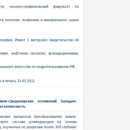
ет, геолого-геофизический факультет по
та геологии, геофизики и минерального сырья
ографии. Имеет 1 авторское свидетельство об
химия, нефтяная геология, флюидодинамика,
льного агентства по недропользованию РФ.
 в печать 23.03.2011
жне-среднеюрских отложений Западно-
тегазоносность
ческих процессов преобразования нижне-
вого состава углеводородов на основе
, изученных по разрезам более 300 глубоких