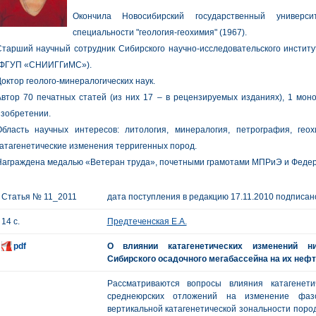
Окончила Новосибирский государственный университ
специальности "геология-геохимия" (1967).
тарший научный сотрудник Сибирского научно-исследовательского институ
(ФГУП «СНИИГГиМС»).
октор геолого-минералогических наук.
втор 70 печатных статей (из них 17 – в рецензируемых изданиях), 1 мон
зобретении.
Область научных интересов: литология, минералогия, петрография, гео
атагенетические изменения терригенных пород.
аграждена медалью «Ветеран труда», почетными грамотами МПРиЭ и Федера
Статья № 11_2011
дата поступления в редакцию 17.11.2010 подписано
14 с.
Предтеченская Е.А.
pdf
О влиянии катагенетических изменений ни
Сибирского осадочного мегабассейна на их неф
Рассматриваются вопросы влияния катагенети
среднеюрских отложений на изменение фазо
вертикальной катагенетической зональности пород