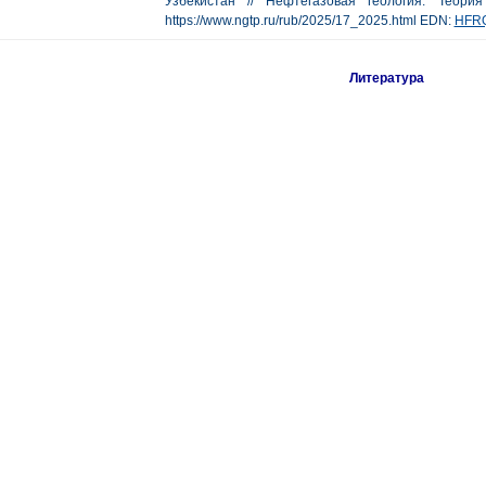
Узбекистан // Нефтегазовая геология. Теор
https://www.ngtp.ru/rub/2025/17_2025.html EDN:
HFR
Литература