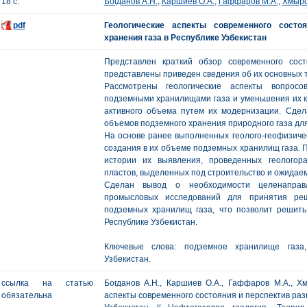
18 с.
Богданов А.Н.
,
Каршиев О.А.
,
Гаффаров М.А.
,
Хмыро
pdf
Геологические аспекты современного состо
хранения газа в Республике Узбекистан
Представлен краткий обзор современного сос
представлены приведен сведения об их основных т
Рассмотрены геологические аспекты вопросо
подземными хранилищами газа и уменьшения их к
активного объема путем их модернизации. Сде
объемов подземного хранения природного газа для
На основе ранее выполненных геолого-геофизиче
создания в их объеме подземных хранилищ газа. 
истории их выявления, проведенных геологор
пластов, выделенных под строительство и ожидае
Сделан вывод о необходимости целенаправл
промысловых исследований для принятия реш
подземных хранилищ газа, что позволит решить
Республике Узбекистан.
Ключевые слова: подземное хранилище газа,
Узбекистан.
ссылка на статью
Богданов А.Н., Каршиев О.А., Гаффаров М.А., Хм
обязательна
аспекты современного состояния и перспектив раз