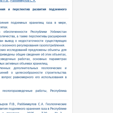
в П.В.
,
Раббимкулов С.А.
яния и перспектив развития подземного
тояния подземных хранилищ газа в мире,
ипах.
в обеспеченности Республики Узбекистан
оличества, а также перспективы расширения
лан вывод о недостаточности существующих
 сезонного регулирования газопотребления.
ских исследований предложены объекты для
Приведены общие сведения об этих объектах,
азведочных работах, основных параметрах
мых активных объемах хранилищ.
енных дополнительных геологических и
ений о целесообразности строительства
 вопрос равномерного его использования в
 геологоразведочные работы, Республика
ыров П.В., Раббимкулов С.А. Геологические
вития подземного хранения газа в Республике