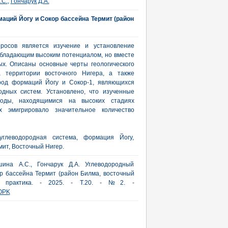
.С.
,
Гончарук Д.А.
аций Йогу и Сокор бассейна Термит (район
росов является изучение и установление
обладающим высоким потенциалом, но вместе
х. Описаны основные черты геологического
а территории восточного Нигера, а также
род формаций Йогу и Сокор-1, являющихся
одных систем. Установлено, что изученные
роды, находящимися на высоких стадиях
ых эмигрировало значительное количество
углеводородная система, формация Йогу,
ит, Восточный Нигер.
шина А.С., Гончарук Д.А. Углеводородный
 бассейна Термит (район Билма, восточный
 и практика. - 2025. - Т.20. - №2. -
OPK