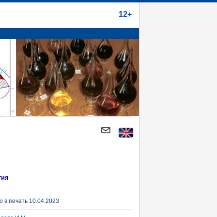
12+
гия
 в печать 10.04.2023