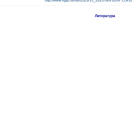
http://www.ngtp.ru/rub/2023/15_2023.html EDN: COF
Литература