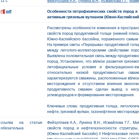
11 с.
Фейзуллаев А.А.
,
Лунина В.Н.
,
Исмайлова Г.Г.
,
Маме
pdf
Особенности петрофизических свойств пород и
активным грязевым вулканом (Южно-Каспийский
Рассмотрены особенности изменения в пространст
свойств пород продуктивной толщи (нижний плио
Южно-Каспийского бассейна, пораженного самым
На примере свиты «Перерыва» продуктивной толщи 
между литолого-коллекторскими свойствами по
Выявлена положительная связь между продуктивно
пород. Установлено, что вблизи развития грязев
литофациальные условия и фильтрационно-ем
относительно низкой продуктивностью сква
характеризуются скважины, расположенные вблизи
месторождения и отсутствием влияния многочи
продуктивность скважин сделан вывод о нес
углеводородов и формировании месторождения.
Ключевые слова: продуктивная толща, литологиче
нефти, грязевой вулкан, газонефтяное месторожд
ссылка на статью
Фейзуллаев А.А., Лунина В.Н., Исмайлова Г.Г., 
обязательна
свойств пород и нефтегазоносности структуры
(Южно-Каспийский бассейн) // Нефтегазовая геологи