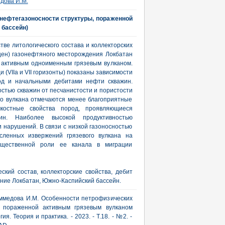
дова И.М.
 нефтегазоносности структуры, пораженной
 бассейн)
ве литологического состава и коллекторских
цен) газонефтяного месторождения Локбатан
 активным одноименным грязевым вулканом.
(VIIа и VII горизонты) показаны зависимости
род и начальными дебитами нефти скважин.
стью скважин от песчанистости и пористости
ого вулкана отмечаются менее благоприятные
костные свойства пород, проявляющиеся
жин. Наиболее высокой продуктивностью
 нарушений. В связи с низкой газоносностью
сленных извержений грязевого вулкана на
ущественной роли ее канала в миграции
ский состав, коллекторские свойства, дебит
ение Локбатан, Южно-Каспийский бассейн.
Маммедова И.М. Особенности петрофизических
, пораженной активным грязевым вулканом
я. Теория и практика. - 2023. - Т.18. - №2. -