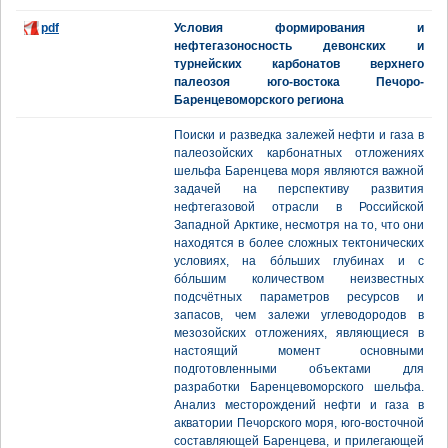
pdf
Условия формирования и
нефтегазоносность девонских и
турнейских карбонатов верхнего
палеозоя юго-востока Печоро-
Баренцевоморского региона
Поиски и разведка залежей нефти и газа в
палеозойских карбонатных отложениях
шельфа Баренцева моря являются важной
задачей на перспективу развития
нефтегазовой отрасли в Российской
Западной Арктике, несмотря на то, что они
находятся в более сложных тектонических
условиях, на бóльших глубинах и с
бóльшим количеством неизвестных
подсчётных параметров ресурсов и
запасов, чем залежи углеводородов в
мезозойских отложениях, являющиеся в
настоящий момент основными
подготовленными объектами для
разработки Баренцевоморского шельфа.
Анализ месторождений нефти и газа в
акватории Печорского моря, юго-восточной
составляющей Баренцева, и прилегающей