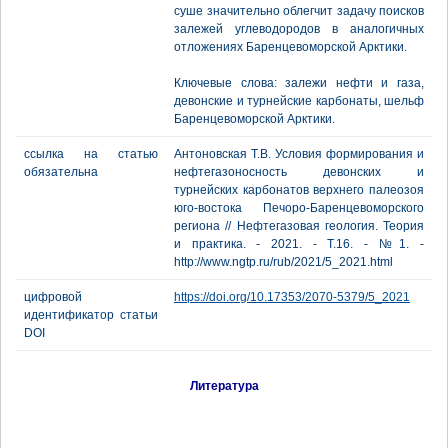
суше значительно облегчит задачу поисков
залежей углеводородов в аналогичных
отложениях Баренцевоморской Арктики.
Ключевые слова: залежи нефти и газа,
девонские и турнейские карбонаты, шельф
Баренцевоморской Арктики.
ссылка на статью
Антоновская Т.В. Условия формирования и
обязательна
нефтегазоносность девонских и
турнейских карбонатов верхнего палеозоя
юго-востока Печоро-Баренцевоморского
региона // Нефтегазовая геология. Теория
и практика. - 2021. - Т.16. - №1. -
http://www.ngtp.ru/rub/2021/5_2021.html
цифровой
https://doi.org/10.17353/2070-5379/5_2021
идентификатор статьи
DOI
Литература