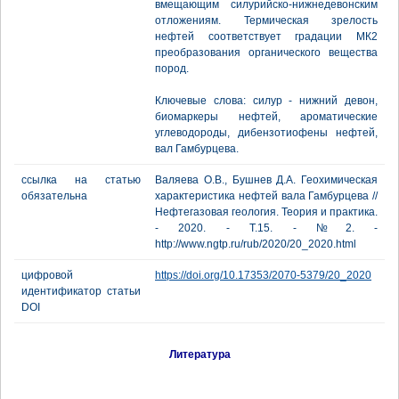
вмещающим силурийско-нижнедевонским
отложениям. Термическая зрелость
нефтей соответствует градации МК2
преобразования органического вещества
пород.
Ключевые слова: силур - нижний девон,
биомаркеры нефтей, ароматические
углеводороды, дибензотиофены нефтей,
вал Гамбурцева.
ссылка на статью
Валяева О.В., Бушнев Д.А. Геохимическая
обязательна
характеристика нефтей вала Гамбурцева //
Нефтегазовая геология. Теория и практика.
- 2020. - Т.15. - №2. -
http://www.ngtp.ru/rub/2020/20_2020.html
цифровой
https://doi.org/10.17353/2070-5379/20_2020
идентификатор статьи
DOI
Литература