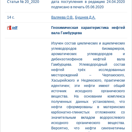
Статья № 20_2020
дата поступления в редакцию 24.04.2020
подписано в печать 05.06.2020
14 с.
Валяева О.В.
,
Бушнев Д.А.
pdf
Геохимическая характеристика нефтей
вала Гамбурцева
Изучен состав циклических и ациклических
углеводородов биомаркеров,
ароматических углеводородов и
дибензотиофенов нефтей вала
Гамбурцева. Углеводородный состав
нефтей трёх исследованных
месторождений – Черпаюского,
Хасырейского и Недяюского, практически
идентичен; эти нефти имеют общий
источник исходного органического
вещества. На основании комплекса
полученных данных установлено, что
нефти сформированы в материнских
карбонатно-глинистых отложениях со
значительным вкладом водорослевого
исходного органического вещества.
Вероятно, что нефти сингенетичны