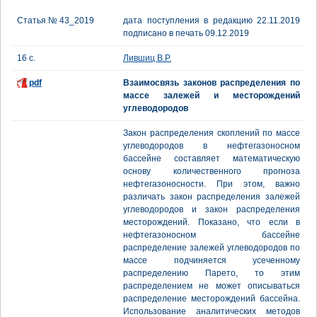
Статья № 43_2019
дата поступления в редакцию 22.11.2019
подписано в печать 09.12.2019
16 с.
Лившиц В.Р.
pdf
Взаимосвязь законов распределения по
массе залежей и месторождений
углеводородов
Закон распределения скоплений по массе
углеводородов в нефтегазоносном
бассейне составляет математическую
основу количественного прогноза
нефтегазоносности. При этом, важно
различать закон распределения залежей
углеводородов и закон распределения
месторождений. Показано, что если в
нефтегазоносном бассейне
распределение залежей углеводородов по
массе подчиняется усеченному
распределению Парето, то этим
распределением не может описываться
распределение месторождений бассейна.
Использование аналитических методов