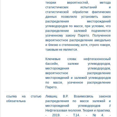
теории вероятностей, метода
статистических испытаний и
статистической обработки фактических
данных позволило установить закон
распределения месторождений
углеводородов по массе, при условии, что
распределение залежей подчиняется
усеченному закону Парето. Полученное
вероятностное распределение амодально
и близко к степенному, хотя, строго говоря,
таковым не является.
Ключевые слова: нефтегазоносный
бассейн, залежи углеводородов,
месторождения углеводородов,
вероятностное распределение
месторождений и залежей углеводородов
по массе, усеченное распределение
Парето.
ссылка на статью
Лившиц В.Р. Взаимосвязь законов
обязательна
распределения по массе залежей и
месторождений углеводородов //
Нефтегазовая геология. Теория и практика.
- 2019. - Т.14. - №4. -