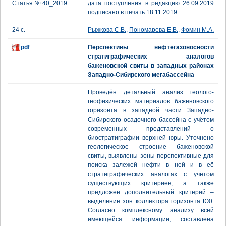
Статья № 40_2019
дата поступления в редакцию 26.09.2019
подписано в печать 18.11.2019
24 с.
Рыжкова С.В.
,
Пономарева Е.В.
,
Фомин М.А.
pdf
Перспективы нефтегазоносности
стратиграфических аналогов
баженовской свиты в западных районах
Западно-Сибирского мегабассейна
Проведён детальный анализ геолого-
геофизических материалов баженовского
горизонта в западной части Западно-
Сибирского осадочного бассейна с учётом
современных представлений о
биостратиграфии верхней юры. Уточнено
геологическое строение баженовской
свиты, выявлены зоны перспективные для
поиска залежей нефти в ней и в её
стратиграфических аналогах с учётом
существующих критериев, а также
предложен дополнительный критерий –
выделение зон коллектора горизонта Ю0.
Согласно комплексному анализу всей
имеющейся информации, составлена