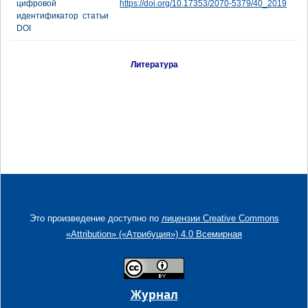
цифровой
https://doi.org/10.17353/2070-5379/40_2019
идентификатор статьи
DOI
Литература
Это произведение доступно по
лицензии Creative Commons
«Attribution» («Атрибуция») 4.0 Всемирная
Журнал