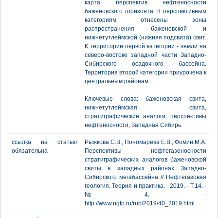
карта перспектив нефтеносности
баженовского горизонта. К перспективным
категориям отнесены зоны
распространения баженовской и
нижнетутлеймской (нижняя подсвита) свит.
К территории первой категории - земли на
северо-востоке западной части Западно-
Сибирского осадочного бассейна.
Территория второй категории приурочена к
центральным районам.
Ключевые слова: баженовская свита,
нижнетутлеймская свита,
стратиграфические аналоги, перспективы
нефтеносности, Западная Сибирь.
ссылка на статью
Рыжкова С.В., Пономарева Е.В., Фомин М.А.
обязательна
Перспективы нефтегазоносности
стратиграфических аналогов баженовской
свиты в западных районах Западно-
Сибирского мегабассейна // Нефтегазовая
геология. Теория и практика. - 2019. - Т.14. -
№4. -
http://www.ngtp.ru/rub/2019/40_2019.html