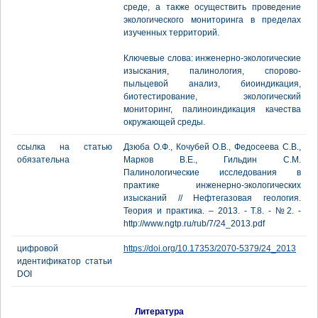
среде, а также осуществить проведение
экологического мониторинга в пределах
изученных территорий.
Ключевые слова: инженерно-экологические
изыскания, палинология, спорово-
пыльцевой анализ, биоиндикация,
биотестирование, экологический
мониторинг, палиноиндикация качества
окружающей среды.
ссылка на статью
Дзюба О.Ф., Кочубей О.В., Федосеева С.В.,
обязательна
Марков В.Е., Гильдин С.М.
Палинологические исследования в
практике инженерно-экологических
изысканий // Нефтегазовая геология.
Теория и практика. – 2013. - Т.8. - №2. -
http://www.ngtp.ru/rub/7/24_2013.pdf
цифровой
https://doi.org/10.17353/2070-5379/24_2013
идентификатор статьи
DOI
Литература