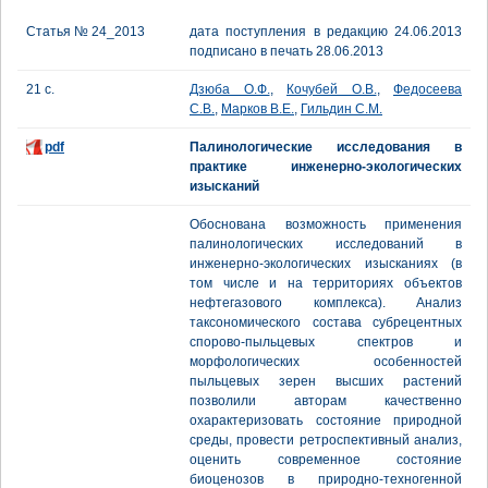
Статья № 24_2013
дата поступления в редакцию 24.06.2013
подписано в печать 28.06.2013
21 с.
Дзюба О.Ф.
,
Кочубей О.В.
,
Федосеева
С.В.
,
Марков В.Е.
,
Гильдин С.М.
pdf
Палинологические исследования в
практике инженерно-экологических
изысканий
Обоснована возможность применения
палинологических исследований в
инженерно-экологических изысканиях (в
том числе и на территориях объектов
нефтегазового комплекса). Анализ
таксономического состава субрецентных
спорово-пыльцевых спектров и
морфологических особенностей
пыльцевых зерен высших растений
позволили авторам качественно
охарактеризовать состояние природной
среды, провести ретроспективный анализ,
оценить современное состояние
биоценозов в природно-техногенной