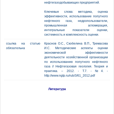
нефтегазодобывающих предприятий.
Ключевые слова: методика, оценка
эффективности, использование попутного
нефтяного газа, недропользователи,
промышленная агломерация,
интегральные показатели оценки,
системность и комплексность оценки.
ссылка на статью
Краснов О.С., Скобелина В.П., Тремасова
обязательна
И.С. Методические аспекты оценки
экономической эффективности
деятельности хозяйственной организации
по использованию попутного нефтяного
газа // Нефтегазовая геология. Теория и
практика. – 2012. - Т.7. - №4. -
http://www.ngtp.ru/rub/3/61_2012.pdf
Литература