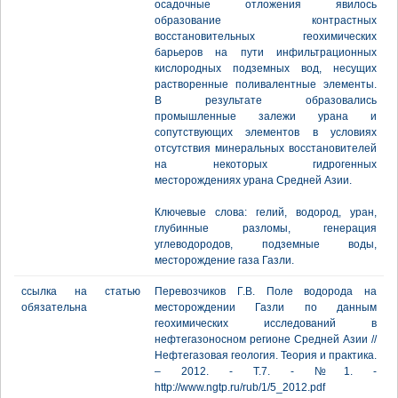
осадочные отложения явилось
образование контрастных
восстановительных геохимических
барьеров на пути инфильтрационных
кислородных подземных вод, несущих
растворенные поливалентные элементы.
В результате образовались
промышленные залежи урана и
сопутствующих элементов в условиях
отсутствия минеральных восстановителей
на некоторых гидрогенных
месторождениях урана Средней Азии.
Ключевые слова: гелий, водород, уран,
глубинные разломы, генерация
углеводородов, подземные воды,
месторождение газа Газли.
ссылка на статью
Перевозчиков Г.В. Поле водорода на
обязательна
месторождении Газли по данным
геохимических исследований в
нефтегазоносном регионе Средней Азии //
Нефтегазовая геология. Теория и практика.
– 2012. - Т.7. - №1. -
http://www.ngtp.ru/rub/1/5_2012.pdf