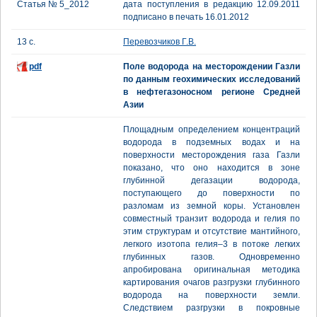
Статья № 5_2012
дата поступления в редакцию 12.09.2011
подписано в печать 16.01.2012
13 с.
Перевозчиков Г.В.
pdf
Поле водорода на месторождении Газли
по данным геохимических исследований
в нефтегазоносном регионе Средней
Азии
Площадным определением концентраций
водорода в подземных водах и на
поверхности месторождения газа Газли
показано, что оно находится в зоне
глубинной дегазации водорода,
поступающего до поверхности по
разломам из земной коры. Установлен
совместный транзит водорода и гелия по
этим структурам и отсутствие мантийного,
легкого изотопа гелия–3 в потоке легких
глубинных газов. Одновременно
апробирована оригинальная методика
картирования очагов разгрузки глубинного
водорода на поверхности земли.
Следствием разгрузки в покровные