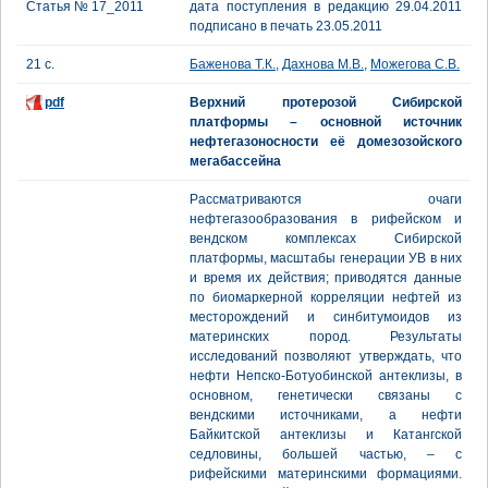
Статья № 17_2011
дата поступления в редакцию 29.04.2011
подписано в печать 23.05.2011
21 с.
Баженова Т.К.
,
Дахнова М.В.
,
Можегова С.В.
pdf
Верхний протерозой Сибирской
платформы – основной источник
нефтегазоносности её домезозойского
мегабассейна
Рассматриваются очаги
нефтегазообразования в рифейском и
вендском комплексах Сибирской
платформы, масштабы генерации УВ в них
и время их действия; приводятся данные
по биомаркерной корреляции нефтей из
месторождений и синбитумоидов из
материнских пород. Результаты
исследований позволяют утверждать, что
нефти Непско-Ботуобинской антеклизы, в
основном, генетически связаны с
вендскими источниками, а нефти
Байкитской антеклизы и Катангской
седловины, большей частью, – с
рифейскими материнскими формациями.