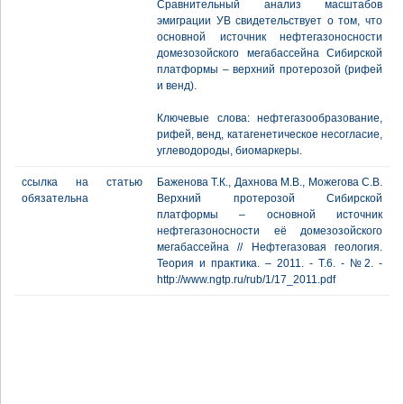
Сравнительный анализ масштабов
эмиграции УВ свидетельствует о том, что
основной источник нефтегазоносности
домезозойского мегабассейна Сибирской
платформы – верхний протерозой (рифей
и венд).
Ключевые слова: нефтегазообразование,
рифей, венд, катагенетическое несогласие,
углеводороды, биомаркеры.
ссылка на статью
Баженова Т.К., Дахнова М.В., Можегова С.В.
обязательна
Верхний протерозой Сибирской
платформы – основной источник
нефтегазоносности её домезозойского
мегабассейна // Нефтегазовая геология.
Теория и практика. – 2011. - Т.6. - №2. -
http://www.ngtp.ru/rub/1/17_2011.pdf