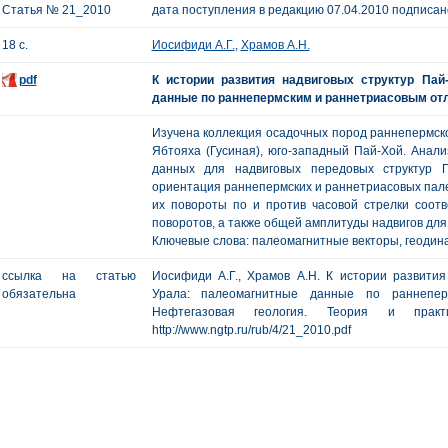
Статья № 21_2010
дата поступления в редакцию 07.04.2010 подписано
18 с.
Иосифиди А.Г.
,
Храмов А.Н.
pdf
К истории развития надвиговых структур Пай
данные по раннепермским и раннетриасовым о
Изучена коллекция осадочных пород раннепермског
Ябтояха (Гусиная), юго-западный Пай-Хой. Анал
данных для надвиговых передовых структур 
ориентация раннепермских и раннетриасовых пале
их повороты по и против часовой стрелки соотв
поворотов, а также общей амплитуды надвигов для
Ключевые слова: палеомагнитные векторы, геодина
ссылка на статью
Иосифиди А.Г., Храмов А.Н. К истории развития
обязательна
Урала: палеомагнитные данные по раннепер
Нефтегазовая геология. Теория и п
http://www.ngtp.ru/rub/4/21_2010.pdf