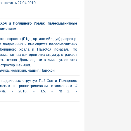
 в печать 27.04.2010
-Хоя и Полярного Урала: палеомагнитные
тложениям
о возраста (P1gs, артинский ярус) разрез р.
из полученных и имеющихся палеомагнитных
Полярного Урала и Пай-Хоя показал, что
омагнитных векторов этих структур отражает
етственно. Даны оценки величин углов этих
 структур Пай-Хоя.
мика, коллизия, надвиг, Пай-Хой
 надвиговых структур Пай-Хоя и Полярного
мским и раннетриасовым отложениям //
рактика. - 2010. - Т.5. - №2. -