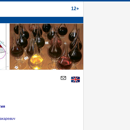
12+
гия
акаревич