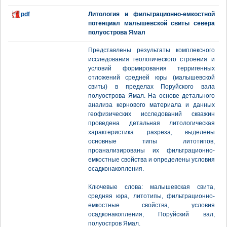
pdf
Литология и фильтрационно-емкостной
потенциал малышевской свиты севера
полуострова Ямал
Представлены результаты комплексного
исследования геологического строения и
условий формирования терригенных
отложений средней юры (малышевской
свиты) в пределах Поруйского вала
полуострова Ямал. На основе детального
анализа кернового материала и данных
геофизических исследований скважин
проведена детальная литологическая
характеристика разреза, выделены
основные типы литотипов,
проанализированы их фильтрационно-
емкостные свойства и определены условия
осадконакопления.
Ключевые слова: малышевская свита,
средняя юра, литотипы, фильтрационно-
емкостные свойства, условия
осадконакопления, Поруйский вал,
полуостров Ямал.