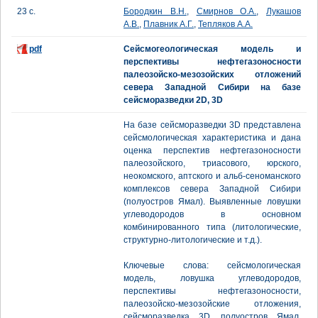
23 с.
Бородкин В.Н.
,
Смирнов О.А.
,
Лукашов
А.В.
,
Плавник А.Г.
,
Тепляков А.А.
pdf
Сейсмогеологическая модель и
перспективы нефтегазоносности
палеозойско-мезозойских отложений
севера Западной Сибири на базе
сейсморазведки 2D, 3D
На базе сейсморазведки 3D представлена
сейсмологическая характеристика и дана
оценка перспектив нефтегазоносности
палеозойского, триасового, юрского,
неокомского, аптского и альб-сеноманского
комплексов севера Западной Сибири
(полуостров Ямал). Выявленные ловушки
углеводородов в основном
комбинированного типа (литологические,
структурно-литологические и т.д.).
Ключевые слова: сейсмологическая
модель, ловушка углеводородов,
перспективы нефтегазоносности,
палеозойско-мезозойские отложения,
сейсморазведка 3D, полуостров Ямал,