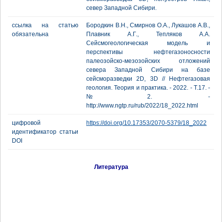
север Западной Сибири.
ссылка на статью
Бородкин В.Н., Смирнов О.А., Лукашов А.В.,
обязательна
Плавник А.Г., Тепляков А.А.
Сейсмогеологическая модель и
перспективы нефтегазоносности
палеозойско-мезозойских отложений
севера Западной Сибири на базе
сейсморазведки 2D, 3D // Нефтегазовая
геология. Теория и практика. - 2022. - Т.17. -
№2. -
http://www.ngtp.ru/rub/2022/18_2022.html
цифровой
https://doi.org/10.17353/2070-5379/18_2022
идентификатор статьи
DOI
Литература