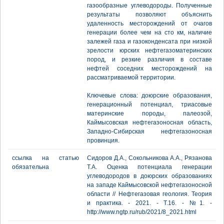
газообразные углеводороды. Полученные
результаты позволяют объяснить
удаленность месторождений от очагов
генерации более чем на сто км, наличие
залежей газа и газоконденсата при низкой
зрелости юрских нефтегазоматеринских
пород, и резкие различия в составе
нефтей соседних месторождений на
рассматриваемой территории.
Ключевые слова: доюрские образования,
генерационный потенциал, триасовые
материнские породы, палеозой,
Каймысовская нефтегазоносная область,
Западно-Сибирская нефтегазоносная
провинция.
ссылка на статью
Сидоров Д.А., Сокольникова А.А., Рязанова
обязательна
Т.А. Оценка потенциала генерации
углеводородов в доюрских образованиях
на западе Каймысовской нефтегазоносной
области // Нефтегазовая геология. Теория
и практика. - 2021. - Т.16. - №1. -
http://www.ngtp.ru/rub/2021/8_2021.html