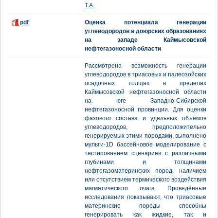
Т.А.
pdf
Оценка потенциала генерации
углеводородов в доюрских образованиях
на западе Каймысовской
нефтегазоносной области
Рассмотрена возможность генерации
углеводородов в триасовых и палеозойских
осадочных толщах в пределах
Каймысовской нефтегазоносной области
на юге Западно-Сибирской
нефтегазоносной провинции. Для оценки
фазового состава и удельных объёмов
углеводородов, предположительно
генерируемых этими породами, выполнено
мульти-1D бассейновое моделирование с
тестированием сценариев с различными
глубинами и толщинами
нефтегазоматеринских пород, наличием
или отсутствием термического воздействия
магматического очага. Проведённые
исследования показывают, что триасовые
материнские породы способны
генерировать как жидкие, так и