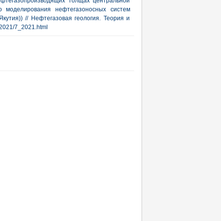
нефтегазопроизводящих толщах центральной
го моделирования нефтегазоносных систем
кутия)) // Нефтегазовая геология. Теория и
b/2021/7_2021.html