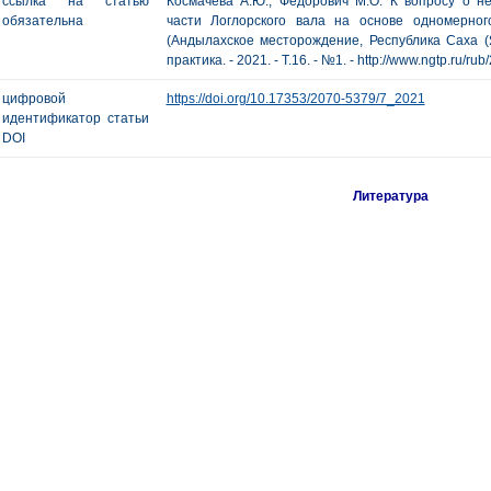
ссылка на статью
Космачева А.Ю., Федорович М.О. К вопросу о 
обязательна
части Логлорского вала на основе одномерно
(Андылахское месторождение, Республика Саха (Я
практика. - 2021. - Т.16. - №1. - http://www.ngtp.ru/ru
цифровой
https://doi.org/10.17353/2070-5379/7_2021
идентификатор статьи
DOI
Литература