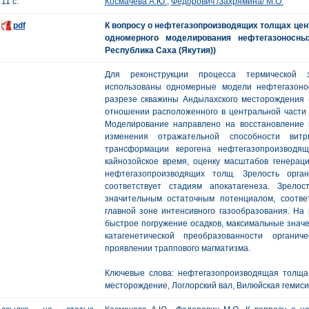
11 с.
Космачева А.Ю.
,
Федорович /Захрямина/ М.О.
pdf
К вопросу о нефтегазопроизводящих толщах цент
одномерного моделирования нефтегазоносны
Республика Саха (Якутия))
Для реконструкции процесса термической 
использованы одномерные модели нефтегазоно
разрезе скважины Андылахского месторождения (Р
отношении расположенного в центральной части 
Моделирование направлено на восстановление 
изменения отражательной способности витр
трансформации керогена нефтегазопроизводя
кайнозойское время, оценку масштабов генераци
нефтегазопроизводящих толщ. Зрелость орган
соответствует стадиям апокатагенеза. Зрело
значительным остаточным потенциалом, соотве
главной зоне интенсивного газообразования. На
быстрое погружение осадков, максимальные значе
катагенетической преобразованности органич
проявлении траппового магматизма.
Ключевые слова: нефтегазопроизводящая толща
месторождение, Логлорский вал, Вилюйская гемисин