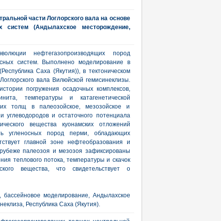
ральной части Логлорского вала на основе
х систем (Андылахское месторождение,
эволюции нефтегазопроизводящих пород
сных систем. Выполнено моделирование в
еспублика Саха (Якутия)), в тектоническом
Логлорского вала Вилюйской гемисинеклизы.
истории погружения осадочных комплексов,
инита, температуры и катагенетической
щих толщ в палеозойское, мезозойское и
и углеводородов и остаточного потенциала
ического вещества куонамских отложений
сть угленосных пород перми, обладающих
тствует главной зоне нефтеобразования и
 рубеже палеозоя и мезозоя зафиксированы
ния теплового потока, температуры и скачок
еского вещества, что свидетельствует о
, бассейновое моделирование, Андылахское
еклиза, Республика Саха (Якутия).