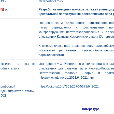
14 с.
Искандаров М.Х.
pdf
Разработка методики поисков залежей углеводо
центральной части Куаныш-Коскалинского вала 
Предлагается методика поиска нефтегазоперспек
путем определения и прослеживания погр
контролирующих нефтегазопроявления и залеж
отложениях Куаныш-Коскалинского вала (Устюртски
Ключевые слова: нефтегазоносность, палеозойские
локального растяжения, Куаныш-Коскалинск
Каракалпакистан.
ссылка на статью
Искандаров М.Х. Разработка методики поисков зал
обязательна
отложениях центральной части Куаныш-Коскалинс
Нефтегазовая геология. Теория и пр
http://www.ngtp.ru/rub/2021/6_2021.html
цифровой
https://doi.org/10.17353/2070-5379/6_2021
идентификатор статьи
DOI
Литература