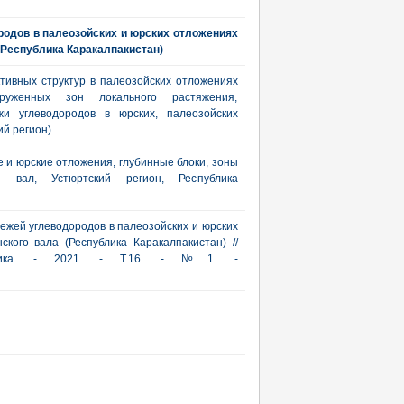
родов в палеозойских и юрских отложениях
(Республика Каракалпакистан)
тивных структур в палеозойских отложениях
уженных зон локального растяжения,
и углеводородов в юрских, палеозойских
й регион).
 и юрские отложения, глубинные блоки, зоны
ий вал, Устюртский регион, Республика
ежей углеводородов в палеозойских и юрских
кого вала (Республика Каракалпакистан) //
актика. - 2021. - Т.16. - №1. -