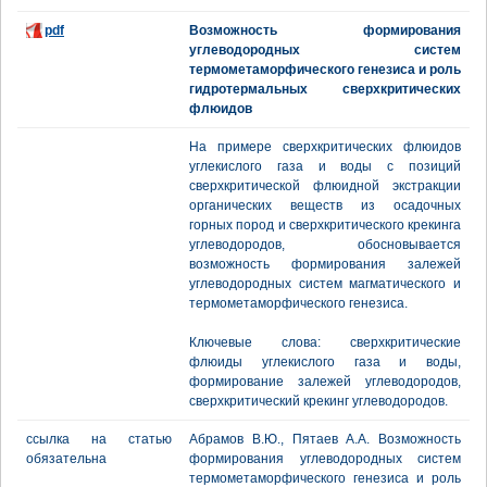
pdf
Возможность формирования
углеводородных систем
термометаморфического генезиса и роль
гидротермальных сверхкритических
флюидов
На примере сверхкритических флюидов
углекислого газа и воды с позиций
сверхкритической флюидной экстракции
органических веществ из осадочных
горных пород и сверхкритического крекинга
углеводородов, обосновывается
возможность формирования залежей
углеводородных систем магматического и
термометаморфического генезиса.
Ключевые слова: сверхкритические
флюиды углекислого газа и воды,
формирование залежей углеводородов,
сверхкритический крекинг углеводородов.
ссылка на статью
Абрамов В.Ю., Пятаев А.А. Возможность
обязательна
формирования углеводородных систем
термометаморфического генезиса и роль