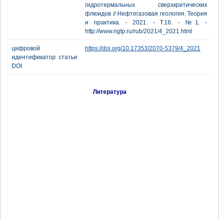
гидротермальных сверхкритических
флюидов // Нефтегазовая геология. Теория
и практика. - 2021. - Т.16. - №1. -
http://www.ngtp.ru/rub/2021/4_2021.html
цифровой
https://doi.org/10.17353/2070-5379/4_2021
идентификатор статьи
DOI
Литература