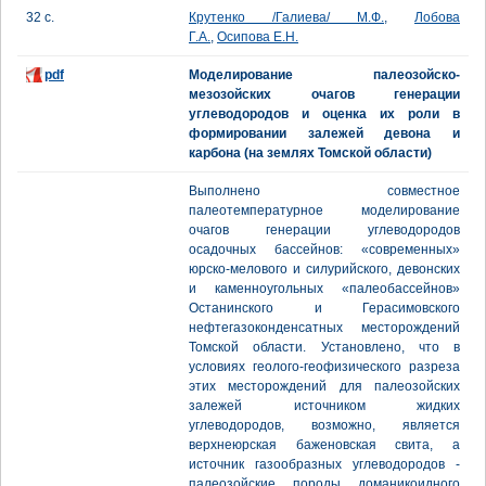
32 с.
Крутенко /Галиева/ М.Ф.
,
Лобова
Г.А.
,
Осипова Е.Н.
pdf
Моделирование палеозойско-
мезозойских очагов генерации
углеводородов и оценка их роли в
формировании залежей девона и
карбона (на землях Томской области)
Выполнено совместное
палеотемпературное моделирование
очагов генерации углеводородов
осадочных бассейнов: «современных»
юрско-мелового и силурийского, девонских
и каменноугольных «палеобассейнов»
Останинского и Герасимовского
нефтегазоконденсатных месторождений
Томской области. Установлено, что в
условиях геолого-геофизического разреза
этих месторождений для палеозойских
залежей источником жидких
углеводородов, возможно, является
верхнеюрская баженовская свита, а
источник газообразных углеводородов -
палеозойские породы доманикоидного