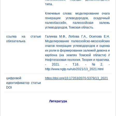
типа.
Ключевые слова: моделирование очага
генерации углеводородов, осадочный
палеобассейн, палеозойская залежь
углеводородов, Томская область.
ссылка на статью
Галиева М.Ф., Лобова Г.А., Осипова Е.Н.
обязательна
Моделирование палеозойско-мезозойских
очагов генерации углеводородов и оценка
их роли в формировании залежей девона и
карбона (на землях Томской области) //
Нефтегазовая геология. Теория и практика.
- 2021. - Т.16. - №2. -
http://www.ngtp.ru/rub/2021/13_2021.html
цифровой
https://doi.org/10.17353/2070-5379/13_2021
идентификатор статьи
DOI
Литература