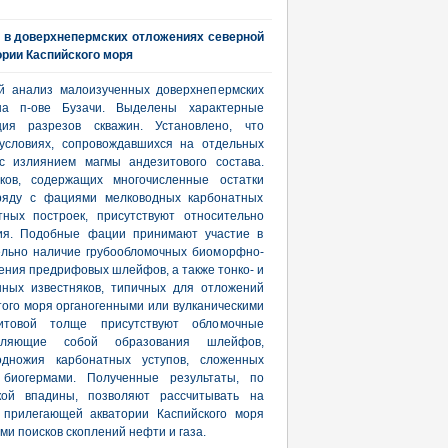
 в доверхнепермских отложениях северной
ории Каспийского моря
ий анализ малоизученных доверхнепермских
на п-ове Бузачи. Выделены характерные
ция разрезов скважин. Установлено, что
условиях, сопровождавшихся на отдельных
 с излиянием магмы андезитового состава.
ков, содержащих многочисленные остатки
ряду с фациями мелководных карбонатных
ных построек, присутствуют относительно
ния. Подобные фации принимают участие в
ельно наличие грубообломочных биоморфно-
ения предрифовых шлейфов, а также тонко- и
нных известняков, типичных для отложений
того моря органогенными или вулканическими
литовой толще присутствуют обломочные
авляющие собой образования шлейфов,
одножия карбонатных уступов, сложенных
 биогермами. Полученные результаты, по
ой впадины, позволяют рассчитывать на
 прилегающей акватории Каспийского моря
ми поисков скоплений нефти и газа.