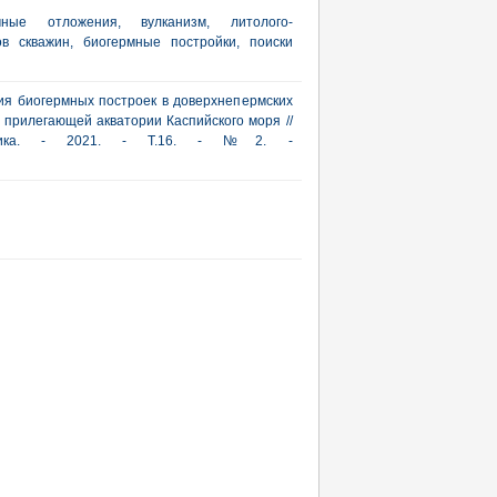
ные отложения, вулканизм, литолого-
ов скважин, биогермные постройки, поиски
ия биогермных построек в доверхнепермских
 прилегающей акватории Каспийского моря //
актика. - 2021. - Т.16. - №2. -