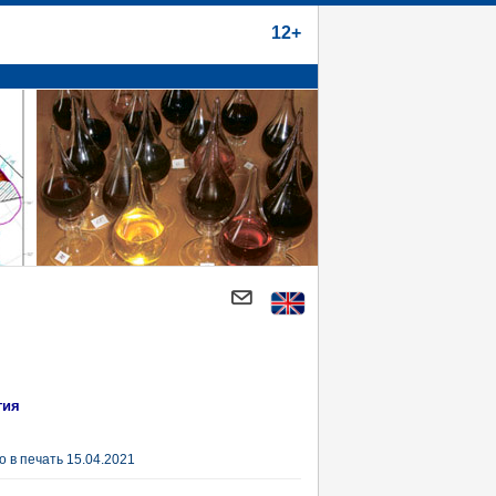
12+
гия
 в печать 15.04.2021