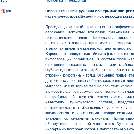
15 с.
Попков В.И.
,
Попков И.В.
pdf
Перспективы обнаружения биогермных построек
части полуострова Бузачи и прилегающей акват
Проведен детальный литолого-стратиграфическ
отложений, вскрытых глубокими скважинами 
литологические толщи. Произведена корреля
накопление отложений происходило в морских 
этапах активной вулканической деятельностью
Характерно присутствие биоморфных известня
рифостроящих организмов. В составе толщ на
отложений, связанных с разрушением карбонат
глубоководные глинисто-карбонатные образова
строении рифогенных толщ. Особенно примечат
детритовых известняков, обычно слагающих отлож
микрозернистых горизонтально-слоистых хемоге
заливов и лагун, отгороженных от волнений откры
постройками. В верхней известняково-аргил
известняки тубифитового состава, предст
накопившихся в глубоководных условиях у п
касимовскими и ассельскими тубифитесовыми
аналогии со смежными районами Прикаспийск
обнаружение в северной части п-ова Бузачи и
биогермных построек, которые могут стать объекта