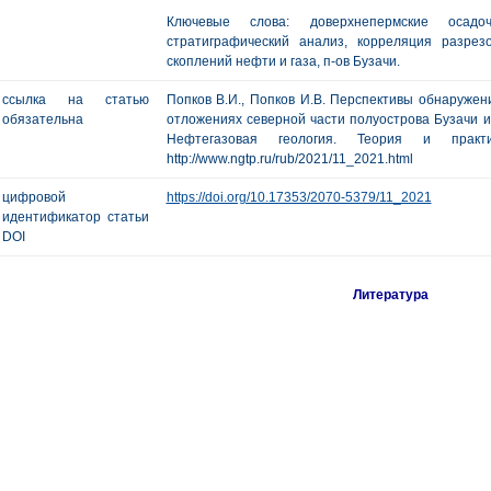
Ключевые слова: доверхнепермские осадоч
стратиграфический анализ, корреляция разрез
скоплений нефти и газа, п-ов Бузачи.
ссылка на статью
Попков В.И., Попков И.В. Перспективы обнаружен
обязательна
отложениях северной части полуострова Бузачи и
Нефтегазовая геология. Теория и пр
http://www.ngtp.ru/rub/2021/11_2021.html
цифровой
https://doi.org/10.17353/2070-5379/11_2021
идентификатор статьи
DOI
Литература