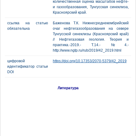
количественная оценка масштабов нефте-
и газообразования, Тунгусская синеклиза,
Красноярский край.
ссылка на статью
Баженова Т.К. Нижнесреднекембрийский
обязательна
очаг нефтегазообразования на севере
Тунгусской синеклизы (Красноярский край)
// Нефтегазовая геология. Теория и
практика.-2019.- Т.14.- №4.-
http://www.ngtp.ru/rub/2019/42_2019.html
цифровой
https://doi.org/10.17353/2070-5379/42_2019
идентификатор статьи
DOI
Литература