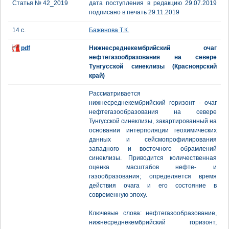
Статья № 42_2019
дата поступления в редакцию 29.07.2019
подписано в печать 29.11.2019
14 с.
Баженова Т.К.
pdf
Нижнесреднекембрийский очаг
нефтегазообразования на севере
Тунгусской синеклизы (Красноярский
край)
Рассматривается
нижнесреднекембрийский горизонт - очаг
нефтегазообразования на севере
Тунгусской синеклизы, закартированный на
основании интерполяции геохимических
данных и сейсмопрофилирования
западного и восточного обрамлений
синеклизы. Приводится количественная
оценка масштабов нефте- и
газообразования; определяется время
действия очага и его состояние в
современную эпоху.
Ключевые слова: нефтегазообразование,
нижнесреднекембрийский горизонт,