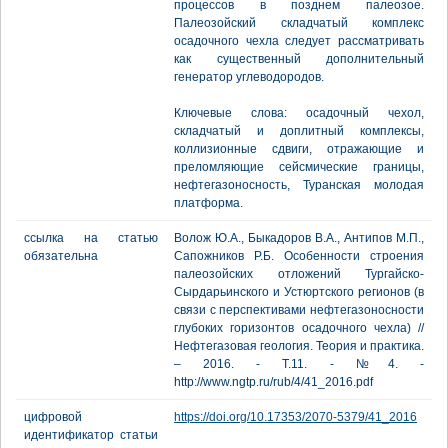
процессов в позднем палеозое.
Палеозойский складчатый комплекс
осадочного чехла следует рассматривать
как существенный дополнительный
генератор углеводородов.
Ключевые слова: осадочный чехол,
складчатый и доплитный комплексы,
коллизионные сдвиги, отражающие и
преломляющие сейсмические границы,
нефтегазоносность, Туранская молодая
платформа.
ссылка на статью
Волож Ю.А., Быкадоров В.А., Антипов М.П.,
обязательна
Сапожников Р.Б. Особенности строения
палеозойских отложений Тургайско-
Сырдарьинского и Устюртского регионов (в
связи с перспективами нефтегазоносности
глубоких горизонтов осадочного чехла) //
Нефтегазовая геология. Теория и практика.
– 2016. - Т.11. - №4. -
http://www.ngtp.ru/rub/4/41_2016.pdf
цифровой
https://doi.org/10.17353/2070-5379/41_2016
идентификатор статьи