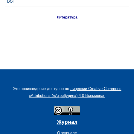
DOI
Литература
Это произведение доступно по
лицензии Creative Commons
«Attribution» («Атрибуция») 4.0 Всемирная
Журнал
О журнале