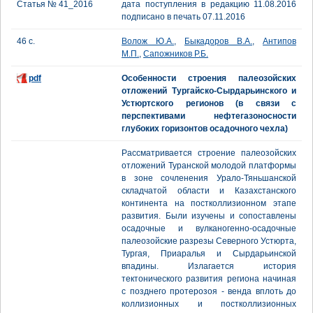
Статья № 41_2016
дата поступления в редакцию 11.08.2016
подписано в печать 07.11.2016
46 с.
Волож Ю.А.
,
Быкадоров В.А.
,
Антипов
М.П.
,
Сапожников Р.Б.
pdf
Особенности строения палеозойских
отложений Тургайско-Сырдарьинского и
Устюртского регионов (в связи с
перспективами нефтегазоносности
глубоких горизонтов осадочного чехла)
Рассматривается строение палеозойских
отложений Туранской молодой платформы
в зоне сочленения Урало-Тяньшанской
складчатой области и Казахстанского
континента на постколлизионном этапе
развития. Были изучены и сопоставлены
осадочные и вулканогенно-осадочные
палеозойские разрезы Северного Устюрта,
Тургая, Приаралья и Сырдарьинской
впадины. Излагается история
тектонического развития региона начиная
с позднего протерозоя - венда вплоть до
коллизионных и постколлизионных