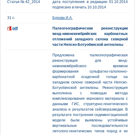
Статья № 42_2014
дата поступления в редакцию 01.10.2014
подписано в печать 10.10.2014
31 с.
Бурова И.А.
pdf
Палеогеографические реконструкции
венд-нижнекембрийских карбонатных
отложений западного склона северной
части Непско-Ботуобинской антеклизы
Предложена палеогеографическая
реконструкция для венд-
нижнекембрийского времени
формирования сульфатно-галогенно-
карбонатной осадочной толщи на
западном склоне северной части Непско-
Ботуобинской антеклизы. Реконструкция
выполнена с помощью метода
комплексирования кернового материала с
данными ГИС, структурно-генетического
анализа и результатов сейсморазведки. В
результате построения седиментационной
модели были выявлены устойчивые
вертикальные последовательности
литолого-генетических типов пород и их