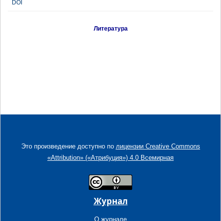
DOI
Литература
Это произведение доступно по
лицензии Creative Commons
«Attribution» («Атрибуция») 4.0 Всемирная
Журнал
О журнале