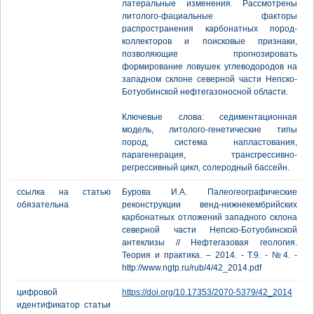
латеральные изменения. Рассмотрены
литолого-фациальные факторы
распространения карбонатных пород-
коллекторов и поисковые признаки,
позволяющие прогнозировать
формирование ловушек углеводородов на
западном склоне северной части Непско-
Ботуобинской нефтегазоносной области.
Ключевые слова: седиментационная
модель, литолого-генетические типы
пород, система напластования,
парагенерация, трансгрессивно-
регрессивный цикл, солеродный бассейн.
ссылка на статью
Бурова И.А. Палеогеографические
обязательна
реконструкции венд-нижнекембрийских
карбонатных отложений западного склона
северной части Непско-Ботуобинской
антеклизы // Нефтегазовая геология.
Теория и практика. – 2014. - Т.9. - №4. -
http://www.ngtp.ru/rub/4/42_2014.pdf
цифровой
https://doi.org/10.17353/2070-5379/42_2014
идентификатор статьи