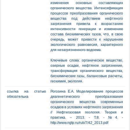
изменения основных составляющих
органического вещества. Интенсификация
процессов преобразования органического
вещества под действием нефтяного
загрязнения привела к возрастанию
интенсивности генерации и изменению
состава биохимических газов, что, в свою
очередь, может привести к нарушению
экологического равновесия, характерного
для незагрязненного водоема.
Ключевые слова: органическое вещество,
озерные осадки, нефтяное загрязнение,
трансформация органического вещества,
биохимические газы, балансовые расчеты,
геохимия, экология.
ссылка на статью
Рогозина Е.А. Моделирование процессов
обязательна
диагенетического преобразования
органического вещества современных
осадков в условиях нефтяного загрязнения
// Нефтегазовая геология. Теория и
практика. – 2013. - Т.8. - №4. -
http://www.ngtp.ru/rub/7/42_2013.pdf