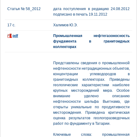
Статья № 58_2012
дата поступления в редакцию 24.08.2012
подписано в печать 19.11.2012
17 с.
Халимов Ю.Э.
pdf
Промышленная нефтегазоносность
фундамента в гранитоидных
коллекторах
Представлены сведения о промышленной
нефтеносности нетрадиционных объектов,
концентрации углеводородов в
гранитоидных коллекторах. Приведены
геологические характеристики наиболее
крупных месторождений мира. Особое
внимание уделено описанию
нефтеносности шельфа Вьетнама, где
открыты уникальные по продуктивности
месторождения. Приведена критическая
оценка результатов геологоразведочных
работ по фундаменту в Татарии.
Ключевые слова: промышленная