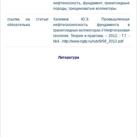
нефтеносность, фундамент, гранитоидные
породы, трещиноватые коллекторы.
ссылка на статью
Халимов Ю.Э. Промышленная
обязательна
нефтегазоносность фундамента в
гранитоидных коллекторах // Нефтегазовая
геология. Теория и практика. – 2012. - Т.7. -
№4. -http://www.ngtp.ru/rub/9/58_2012.pdf
Литература