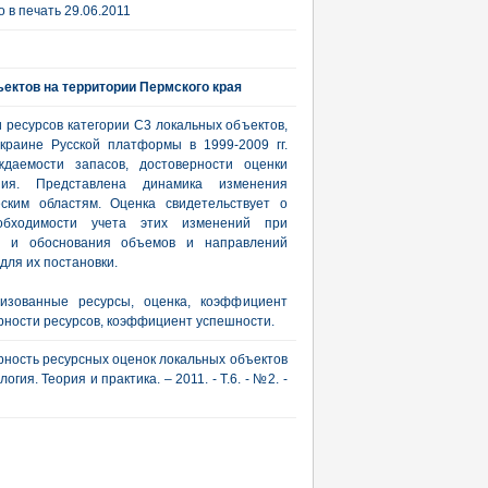
 в печать 29.06.2011
ектов на территории Пермского края
 ресурсов категории С3 локальных объектов,
краине Русской платформы в 1999-2009 гг.
даемости запасов, достоверности оценки
ния. Представлена динамика изменения
ским областям. Оценка свидетельствует о
обходимости учета этих изменений при
ов и обоснования объемов и направлений
для их постановки.
лизованные ресурсы, оценка, коэффициент
рности ресурсов, коэффициент успешности.
ерность ресурсных оценок локальных объектов
гия. Теория и практика. – 2011. - Т.6. - №2. -