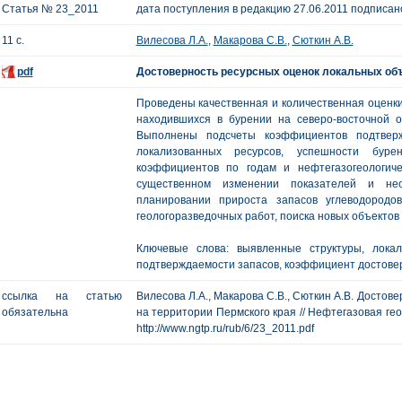
Статья № 23_2011
дата поступления в редакцию 27.06.2011 подписано
11 с.
Вилесова Л.А.
,
Макарова С.В.
,
Сюткин А.В.
pdf
Достоверность ресурсных оценок локальных объ
Проведены качественная и количественная оценки
находившихся в бурении на северо-восточной о
Выполнены подсчеты коэффициентов подтверж
локализованных ресурсов, успешности буре
коэффициентов по годам и нефтегазогеологиче
существенном изменении показателей и не
планировании прироста запасов углеводород
геологоразведочных работ, поиска новых объектов 
Ключевые слова: выявленные структуры, лока
подтверждаемости запасов, коэффициент достове
ссылка на статью
Вилесова Л.А., Макарова С.В., Сюткин А.В. Достов
обязательна
на территории Пермского края // Нефтегазовая геоло
http://www.ngtp.ru/rub/6/23_2011.pdf