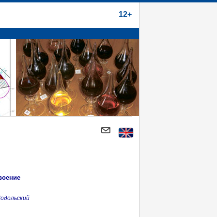
12+
воение
Подольский