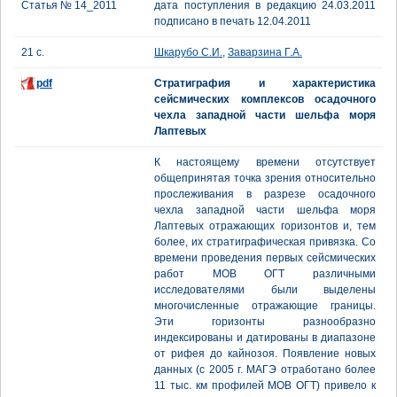
Статья № 14_2011
дата поступления в редакцию 24.03.2011
подписано в печать 12.04.2011
21 с.
Шкарубо С.И.
,
Заварзина Г.А.
pdf
Стратиграфия и характеристика
сейсмических комплексов осадочного
чехла западной части шельфа моря
Лаптевых
К настоящему времени отсутствует
общепринятая точка зрения относительно
прослеживания в разрезе осадочного
чехла западной части шельфа моря
Лаптевых отражающих горизонтов и, тем
более, их стратиграфическая привязка. Со
времени проведения первых сейсмических
работ МОВ ОГТ различными
исследователями были выделены
многочисленные отражающие границы.
Эти горизонты разнообразно
индексированы и датированы в диапазоне
от рифея до кайнозоя. Появление новых
данных (с 2005 г. МАГЭ отработано более
11 тыс. км профилей МОВ ОГТ) привело к