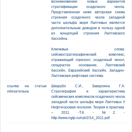
возникновению новых вариантов
стратификации осадочного чехла.
Представленная ниже авторская схема
строения осадочного чехла западной
части шельфа моря Лаптевых является
дополнительным доводом в пользу одной
из концепций строения Лаптевского
бассейна.
Ключевые слова:
сейсмостратиграфический комплекс,
отражающий горизонт, осадочный чехол,
складчатое основание, Лаптевский
бассейн, Евразийский бассейн, Западно-
Лаптевская рифтовая система.
ссылка на статью
Шкарубо С.И., Заварзина Г.А.
обязательна
Стратиграфия и характеристика
сейсмических комплексов осадочного чехла
западной части шельфа моря Лаптевых //
Нефтегазовая геология. Теория и практика.
– 2011. -Т.6. - №2. -
http://www.ngtp.ru/rub/2/14_2011.pdf