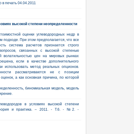
 в печать 04.04.2011
ловиях высокой степени неопределенности
тоимостной оценки углеводородных недр в
м подходе. При этом предполагается, что все
сть система расчетов признается строго
вопросов, связанных с высокой степенью
ой волатильностью цен на мировых рынках
решена, если в качестве дополнительного
ки использовать метод реальных опционов.
енности рассматриваются не с позиции
оценок, а как основная причина, по которой
ределенность, биномиальная модель, модель
ирение.
леводородов в условиях высокой степени
еория и практика. – 2011. - Т.6. - №2. -