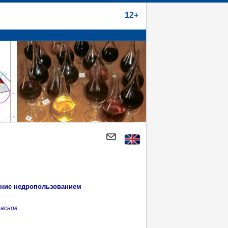
12+
ение недропользованием
раснов