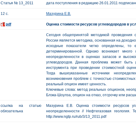
Статья № 13_2011
дата поступления в редакцию 26.01.2011 подписано
12 с.
Мазурина Е.В.
pdf
Оценка стоимости ресурсов углеводородов в ус
Сегодня общепринятой методикой проведения с
России является методика, основанная на доходно
исходные показатели четко определены, то е
детерминированной. Однако возникает много 
неопределенности в оценках запасов и высок
углеводородов. Данная проблема может быть 
инструмента при проведении стоимостной оцен
Тогда вышеуказанные источники неопредел
возникновения проблем с точностью стоимостных 
реальный опцион имеет ценность.
Ключевые слова: метод реальных опционов, неоп
Блэка-Шоулза, опцион на отказ, отсрочку или расш
ссылка на статью
Мазурина Е.В. Оценка стоимости ресурсов уг
обязательна
неопределенности // Нефтегазовая геология. Т
http://www.ngtp.ru/rub/3/13_2011.pdf