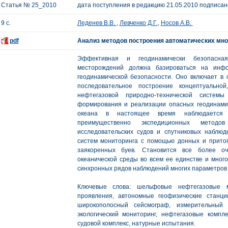
Статья № 25_2010
дата поступления в редакцию 21.05.2010 подписано
9 с.
Леденев В.В.
,
Левченко Д.Г.
,
Носов А.В.
pdf
Анализ методов построения автоматических мн
Эффективная и геодинамически безопасна
месторождений должна базироваться на инф
геодинамической безопасности. Оно включает в
последовательное построение концептуально
нефтегазовой природно-технической систем
формирования и реализации опасных геодинами
океана в настоящее время наблюдается 
преимущественно экспедиционных метод
исследовательских судов и спутниковых наблю
систем мониторинга с помощью донных и прито
заякоренных буев. Становится все более о
океанической среды во всем ее единстве и мног
синхронных рядов наблюдений многих параметров 
Ключевые слова: шельфовые нефтегазовые м
проявления, автономные геофизические станц
широкополосный сейсмограф, измерительный 
экологический мониторинг, нефтегазовые компле
судовой комплекс, натурные испытания.