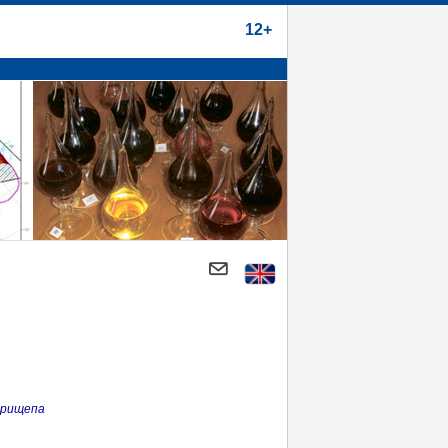
12+
Прищепа