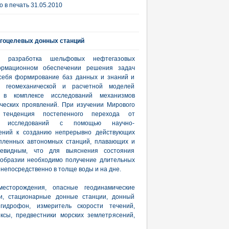
 в печать 31.05.2010
огоцелевых донных станций
я разработка шельфовых нефтегазовых
ормационном обеспечении решения задач
 себя формирование баз данных и знаний и
й, геомеханической и расчетной моделей
ы в комплексе исследований механизмов
ческих проявлений. При изучении Мирового
тенденция постепенного перехода от
ов исследований с помощью научно-
дений к созданию непрерывно действующих
пленных автономных станций, плавающих и
чевидным, что для выяснения состояния
ообразии необходимо получение длительных
непосредственно в толще воды и на дне.
есторождения, опасные геодинамические
ии, стационарные донные станции, донный
гидрофон, измеритель скорости течений,
ксы, предвестники морских землетрясений,