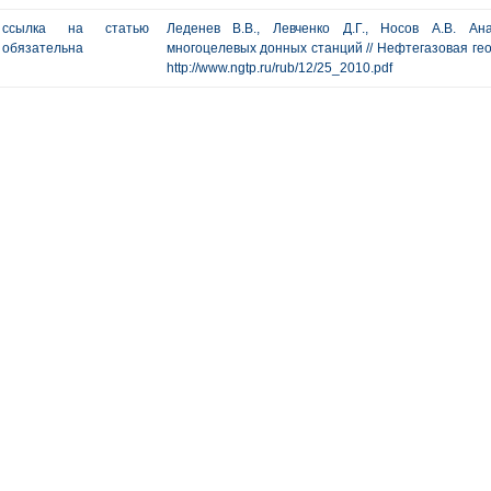
ссылка на статью
Леденев В.В., Левченко Д.Г., Носов А.В. Ан
обязательна
многоцелевых донных станций // Нефтегазовая геолог
http://www.ngtp.ru/rub/12/25_2010.pdf