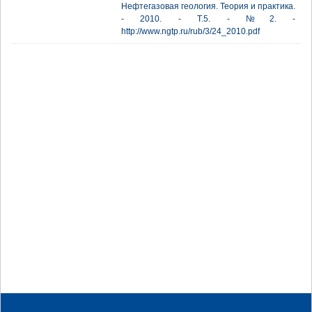
Нефтегазовая геология. Теория и практика.
- 2010. - Т.5. - №2. -
http://www.ngtp.ru/rub/3/24_2010.pdf