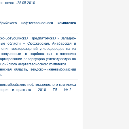
 в печать 28.05.2010
брийского нефтегазоносного комплекса
ко-Ботуобинская, Предпатомская и Западно-
ные области – Сюгджерская, Анабарская и
еления месторождений углеводородов на их
полученные в карбонатных отложениях
ормировании резервуаров углеводородов на
брийского нефтегазоносного комплекса.
носная область, вендско-нижнекембрийский
.
некембрийского нефтегазоносного комплекса
еория и практика. - 2010. - Т.5. - №2. -