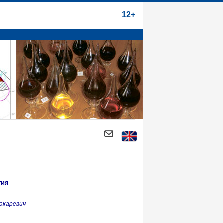
12+
гия
акаревич