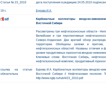
Статья № 23_2010
дата поступления в редакцию 24.05.2010 подписано
18 с.
Бурова И.А.
pdf
Карбонатные коллекторы вендско-нижнекем
Восточной Сибири
Рассмотрены три нефтегазоносные области - Непс
Вилюйская и три перспективные нефтегазонос
Северо-Алданская. Дан краткий обзор распред
территории. Обобщены залежи и притоки, 
нефтегазоносных областей. Названы отличия в ф
уровне продуктивных горизонтов вендско-нижнекем
Ключевые слова: Восточная Сибирь, нефтегазо
нефтегазоносный комплекс, продуктивный горизонт
ссылка на статью
Бурова И.А. Карбонатные коллекторы вендско-ниж
обязательна
Восточной Сибири // Нефтегазовая геология. Т
http://www.ngtp.ru/rub/4/23_2010.pdf