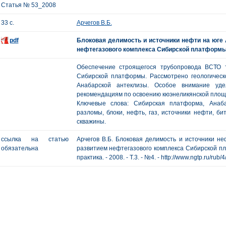
Статья № 53_2008
33 с.
Арчегов В.Б.
pdf
Блоковая делимость и источники нефти на юге 
нефтегазового комплекса Сибирской платформ
Обеспечение строящегося трубопровода ВСТО т
Сибирской платформы. Рассмотрено геологическ
Анабарской антеклизы. Особое внимание уд
рекомендациям по освоению кюэнеликянской площ
Ключевые слова: Сибирская платформа, Анабар
разломы, блоки, нефть, газ, источники нефти, би
скважины.
ссылка на статью
Арчегов В.Б. Блоковая делимость и источники не
обязательна
развитием нефтегазового комплекса Сибирской пл
практика. - 2008. - Т.3. - №4. - http://www.ngtp.ru/rub