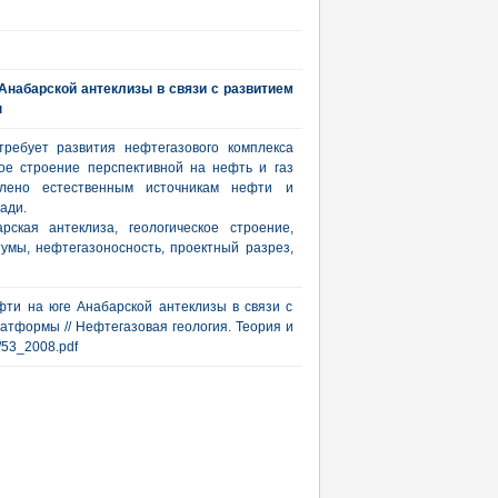
Анабарской антеклизы в связи с развитием
ы
ребует развития нефтегазового комплекса
ое строение перспективной на нефть и газ
елено естественным источникам нефти и
ади.
ская антеклиза, геологическое строение,
тумы, нефтегазоносность, проектный разрез,
фти на юге Анабарской антеклизы в связи с
атформы // Нефтегазовая геология. Теория и
/4/53_2008.pdf