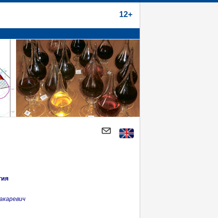
12+
гия
акаревич