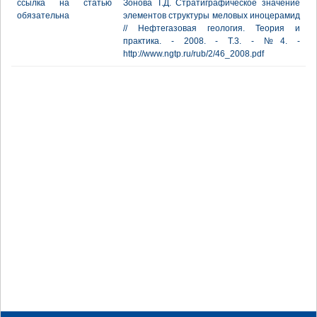
ссылка на статью
Зонова Т.Д. Стратиграфическое значение
обязательна
элементов структуры меловых иноцерамид
// Нефтегазовая геология. Теория и
практика. - 2008. - Т.3. - №4. -
http://www.ngtp.ru/rub/2/46_2008.pdf