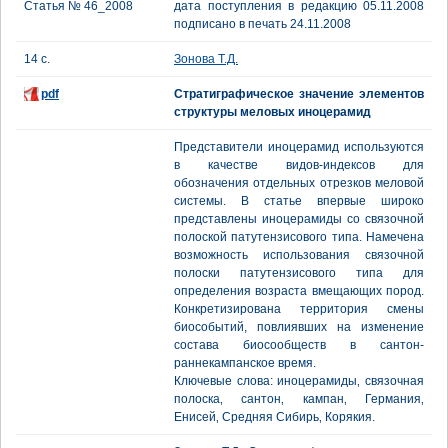
Статья № 46_2008
дата поступления в редакцию 05.11.2008
подписано в печать 24.11.2008
14 с.
Зонова Т.Д.
pdf
Стратиграфическое значение элементов
структуры меловых иноцерамид
Представители иноцерамид используются
в качестве видов-индексов для
обозначения отдельных отрезков меловой
системы. В статье впервые широко
представлены иноцерамиды со связочной
полоской патутензисового типа. Намечена
возможность использования связочной
полоски патутензисового типа для
определения возраста вмещающих пород.
Конкретизирована территория смены
биособытий, повлиявших на изменение
состава биосообществ в сантон-
раннекампанское время.
Ключевые слова: иноцерамиды‚ связочная
полоска‚ сантон‚ кампан‚ Германия‚
Енисей‚ Средняя Сибирь‚ Корякия.